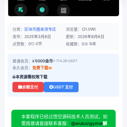
分类：
区块币圈
亲测专区
浏览量：
(21.0W)
发布：
2025年3月8日
更新：
2026年8月6日
点赞数：
0
收藏数：
0
点赞
收藏
普通会员：
5000金币
≈ 714.29 USDT
永久会员：
免费下载
本资源需权限下载
余额支付
USDT 支付
本套程序已经过悟空源码技术人员测试，如
需搭建请直接联系客服：
@wukongymw
解