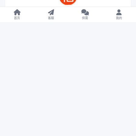
首页
客服
供需
我的
悟空源码网
这家伙很懒，什么都没有留下...
登录后关注
625
0
6
12521.4W+
相关推荐
【亲测】Galaxy Digital多语言交易所源码/期权秒合约
+杠杆合约+智能合约投资理财+NTF+贷款+输赢控制
【亲测】Telegram加拿大28投注源码/修复版+带搭建教
程
【亲测】FSB-GAME多语言星汇娱乐城博彩源码/TG机器
人+TG小程序