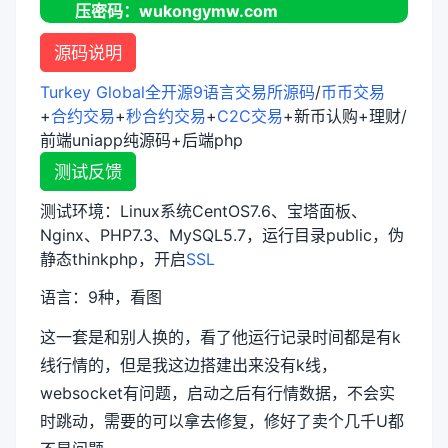
压密码：wukongymw.com
源码说明
Turkey Global全开源9语言交易所源码
/
币币交易
+
合约交易
+
秒合约交易
+
C2C交易
+新币认购+理财/
前端uniapp纯源码+后端php
测试反馈
测试环境：Linux系统CentOS7.6、宝塔面板、
Nginx、PHP7.3、MySQL5.7，运行目录public，伪
静态thinkphp，开启
SSL
语言：9种，看图
这一套是和别人换的，看了他运行记录时间都是有k
线行情的，但是我这边搭建出来没有k线，
websocket有问题，启动之后有行情数据，不会实
时跳动，需要的可以拿去修复，修好了卖个几千U都