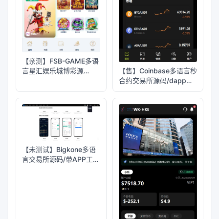
【亲测】FSB-GAME多语
言星汇娱乐城博彩源
【售】Coinbase多语言秒
码/TG机器人+TG小程序
合约交易所源码/dapp登
录+模拟账号+K线插针
+平台币控制+盈亏控制
+ai量化+借贷
【未测试】Bigkone多语
言交易所源码/带APP工程
文件和搭建教程