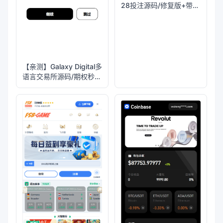
【亲测】Telegram加拿大
28投注源码/修复版+带搭
建教程
【亲测】Galaxy Digital多
语言交易所源码/期权秒合
约+杠杆合约+智能合约投
资理财+NTF+贷款+输赢
控制