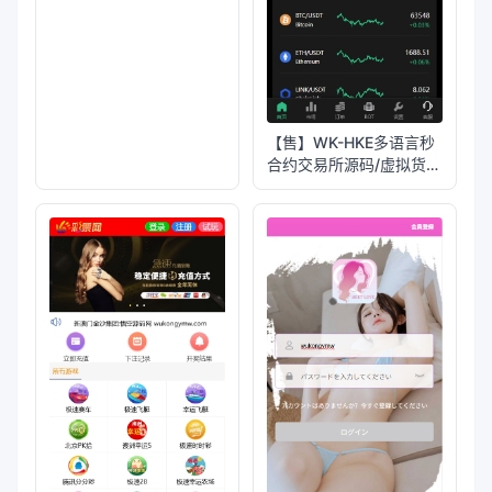
【售】WK-HKE多语言秒
合约交易所源码/虚拟货币
+贵金属+外汇+盈亏控制
+贷款+余额宝理财
+Azure动态防封