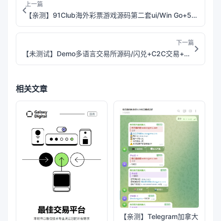
上一篇
【亲测】91Club海外彩票游戏源码第二套ui/Win Go+5D+K3玩法/前端html+后端node.js
下一篇
【未测试】Demo多语言交易所源码/闪兑+C2C交易+永续合约+交割合约+智能矿池+质押借贷/前端uniapp+后端Java
相关文章