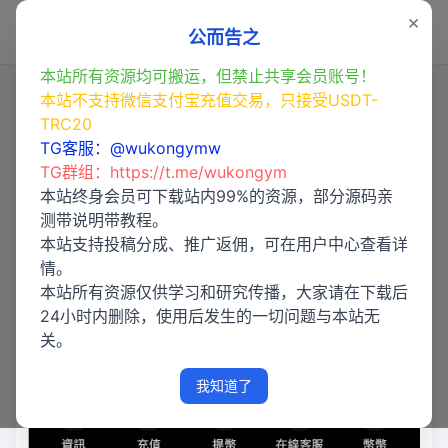
×
登录
公而告之
本站所有资源均可搬运，但禁止共享会员账号！
本站不支持微信支付宝充值交易，只接受USDT-
TRC20
【亲测】Turkey Global全开源9
TG客服：@wukongymw
语言交易所源码/币币交易+合约交
TG群组：
https://t.me/wukongym
易+秒合约交易+C2C交易+新币认
本站终身会员可下载站内99%的资源，部分源码亲
测带说明带教程。
购+理财/前端uniapp纯源码+后端
本站支持投稿分成、推广返佣，可在用户中心查看详
php
情。
本站所有资源仅供学习和研究传播，大家请在下载后
24小时内删除，使用后发生的一切问题与本站无
关。
我知道了