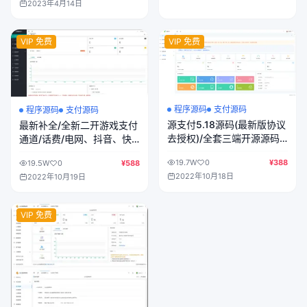
2023年4月14日
VIP 免费
VIP 免费
程序源码
支付源码
程序源码
支付源码
源支付5.18源码(最新版协议
最新补全/全新二开游戏支付
去授权)/全套三端开源源码_
通道/话费/电网、抖音、快
客户端+云端+监控+协议三
手、紫水晶带云端源码
19.7W
0
¥388
19.5W
0
¥588
网免挂免输入（全套版）
2022年10月18日
2022年10月19日
VIP 免费