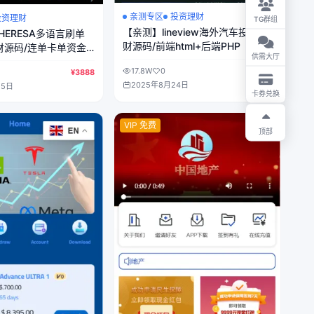
亲测专区
投资理财
投资理财
TG群组
【亲测】lineview海外汽车投资理
HERESA多语言刷单
财源码/前端html+后端PHP
财源码/连单卡单资金
供需大厅
niapp纯源码+后端
17.8W
0
¥500
¥3888
2025年8月24日
15日
卡券兑换
VIP 免费
顶部