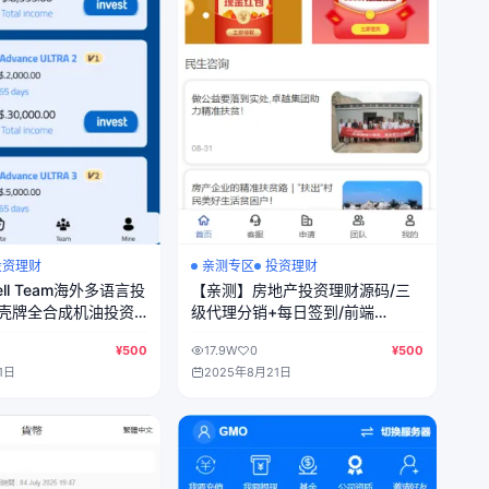
投资理财
亲测专区
投资理财
ll Team海外多语言投
【亲测】房地产投资理财源码/三
/壳牌全合成机油投资
级代理分销+每日签到/前端
html+后端PHP
html+后端PHP
¥500
17.9W
0
¥500
1日
2025年8月21日