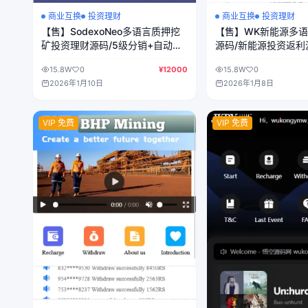
商业互换
投资理财
商业互换
投资理财
【售】SodexoNeo多语言质押挖
【售】WK新能源多
矿投资理财源码/5级分销+自动挖
源码/新能源投资返利
矿+自定义行情币/前端vue纯源码
+氢能源+光伏发电/前
15.8W
0
¥12000
15.8W
0
+后端PHP
码+后端php
2026年1月10日
2026年1月8日
VIP 免费
VIP 免费