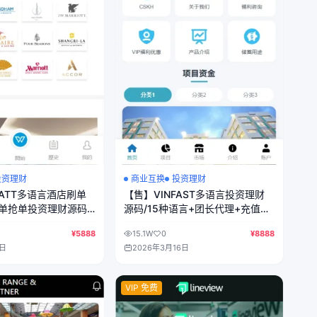
投资理财
商业互换
投资理财
ATT多语言酒店刷单
【售】VINFAST多语言投资理财
单抢单投资理财源码/
源码/15种语言+团长代理+充值返
p纯源码+后端php
利+三级分销/前端vue纯源码+后
¥5888
15.1W
0
¥8888
端PHP
2日
2026年3月16日
VIP 免费