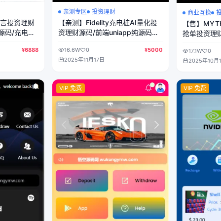
亲测专区
投资理财
商业互换
语言投资理财
【亲测】Fidelity充电桩AI量化投
【售】MYT
源码/充电桩
资理财源码/前端uniapp纯源码
抢单投资理
端vue纯源
+后端PHP
盘源码/前端u
¥6888
16.6W
0
¥5000
17.1W
0
php
2025年11月17日
2025年10月
VIP 免费
VIP 免费