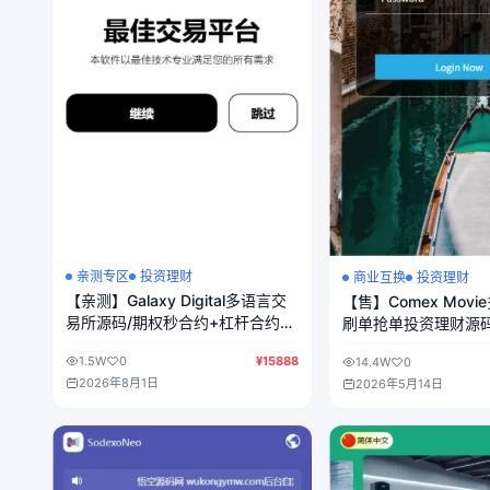
亲测专区
投资理财
商业互换
投资理财
【亲测】Galaxy Digital多语言交
【售】Comex Mov
易所源码/期权秒合约+杠杆合约
刷单抢单投资理财源码
+智能合约投资理财+NTF+贷款
+五级分销
1.5W
0
¥15888
14.4W
0
+输赢控制
2026年8月1日
2026年5月14日