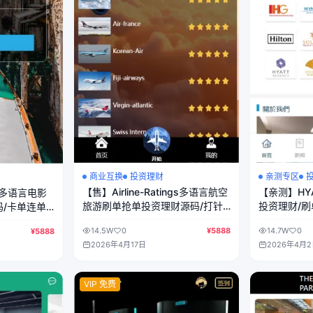
商业互换
投资理财
亲测专区
【售】Airline-Ratings多语言航空
【亲测】HY
ie多语言电影
旅游刷单抢单投资理财源码/打针
投资理财/刷
/卡单连单
卡单+叠加组规则+代理独立推广
前端uniap
14.5W
0
¥5888
14.7W
0
¥5888
域名+三级分销/前端html+后端
2026年4月17日
2026年4月
PHP
VIP 免费