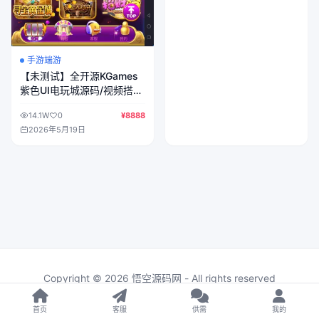
手游端游
【未测试】全开源KGames
紫色UI电玩城源码/视频搭建
教程+宝塔安装教程+点控和
14.1W
0
¥8888
库存控制
2026年5月19日
Copyright © 2026 悟空源码网 - All rights reserved
首页
客服
供需
我的