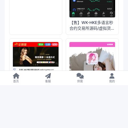
【售】WK-HKE多语言秒
合约交易所源码/虚拟货币
+贵金属+外汇+盈亏控制
+贷款+余额宝理财
+Azure动态防封
首页
客服
供需
我的