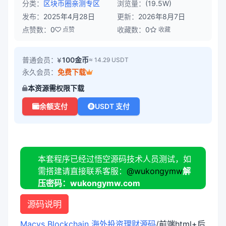
分类：
区块币圈
亲测专区
浏览量：
(19.5W)
发布：
2025年4月28日
更新：
2026年8月7日
点赞数：
0
收藏数：
0
点赞
收藏
普通会员：
100金币
≈ 14.29 USDT
永久会员：
免费下载
本资源需权限下载
余额支付
USDT 支付
本套程序已经过悟空源码技术人员测试，如
需搭建请直接联系客服：
@wukongymw
解
压密码：wukongymw.com
源码说明
Macys Blockchain 海外投资理财源码
/前端html+后