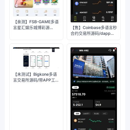
【亲测】FSB-GAME多语
言星汇娱乐城博彩源
【售】Coinbase多语言秒
码/TG机器人+TG小程序
合约交易所源码/dapp登
录+模拟账号+K线插针
+平台币控制+盈亏控制
+ai量化+借贷
【未测试】Bigkone多语
言交易所源码/带APP工程
文件和搭建教程