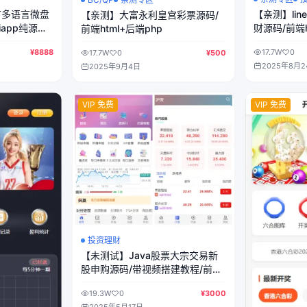
苗多语言微盘
【亲测】lin
【亲测】大富永利皇宫彩票源码/
iapp纯源码
财源码/前端h
前端html+后端php
¥8888
17.7W
0
17.7W
0
¥500
2025年8月2
2025年9月4日
VIP 免费
VIP 免费
投资理财
【未测试】Java股票大宗交易新
股申购源码/带视频搭建教程/前端
vue全开源+后端Java
19.3W
0
¥3000