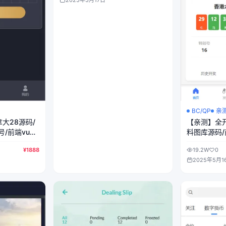
2025年5月17日
BC/QP
亲
大28源码/
【亲测】全
/前端vue
料图库源码/
+后端php
¥1888
19.2W
0
2025年5月1