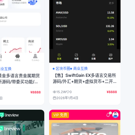
区块币圈
商业互换
商业互换
【售】SwiftGain EX多语言交易所
黄金多语言贵金属期货
源码/外汇+期货+虚拟货币+二开
源码/带委买功能/盈
期权游戏+完整三级分销/前端vue
niapp纯源码+后端
15.2W
0
¥8888
¥8888
纯源码+后端PHP
2026年1月4日
8日
VIP 免费