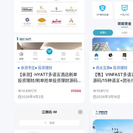
亲测专区
投资理财
商业互换
投资理财
【亲测】HYATT多语言酒店刷单
【售】VINFAST多
投资理财/刷单抢单投资理财源码/
源码/15种语言+团长
前端uniapp纯源码+后端php
利+三级分销/前端vu
14.6W
0
¥5888
15W
0
端PHP
2026年4月2日
2026年3月16日