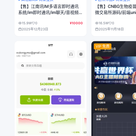
【售】江南讯IM多语言即时通讯
【售】CNBG生物疫
系统/im即时通讯/im聊天/音视频
微交易所源码/前端un
通话/消息推送/前端uniapp纯源码
+后端PHP
15.9W
0
¥10000
16.5W
0
+后端php
2025年12月23日
2025年11月18日
VIP 免费