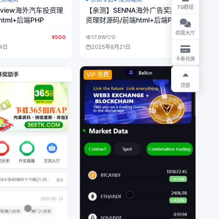
TG群组
eview海外汽车投资理
【亲测】SENNA海外广告奖励投
tml+后端PHP
资理财源码/前端html+后端PHP
供需大厅
¥500
17.9W
0
¥500
4日
2025年8月21日
卡券兑换
VIP 免费
顶部