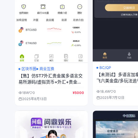
BC/QP
区块币圈
商业互换
【未测试】多语言加拿
【售】仿ST7外汇贵金属多语言交
飞六美金盘/多玩法追号
易所源码/虚拟货币+外汇+贵金属
纯源码+后端Java
+能源+CFD差价合约+K线控制
18.4W
0
18W
0
¥5000
+模拟账号/前端uniapp纯源码
2025年7月12日
2025年8月13日