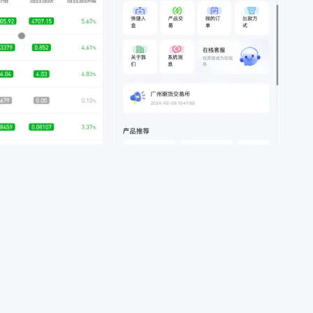
区块币圈
亲测专区
【亲测】多语言广州期货微盘微交
商业互换