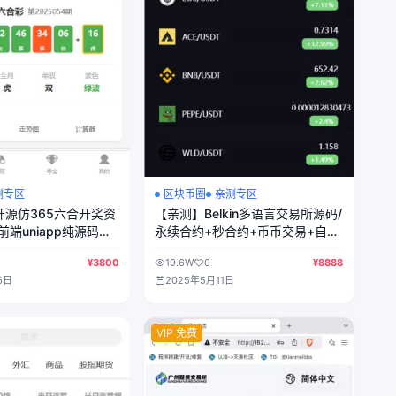
测专区
区块币圈
亲测专区
开源仿365六合开奖资
【亲测】Belkin多语言交易所源码/
前端uniapp纯源码
永续合约+秒合约+币币交易+自发
币+完整K线行情控制+交易对游戏
¥3800
19.6W
0
¥8888
+代理系统/前端uniapp+后端PHP
6日
2025年5月11日
VIP 免费