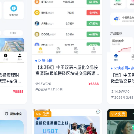
区块币圈
【未测试】中英双语言量化交易投
区块币圈
资源码/跟单搬砖区块链交易所源
语言投资理财
【售】中国
码/前端uniapp纯源码+后端PHP
代理+充值返
微盘微交易所
15W
0
¥6888
e纯源码+后
亏控制/前端u
2026年3月10日
¥8888
14.9W
0
PHP
2026年3月
VIP 免费
VIP 免费