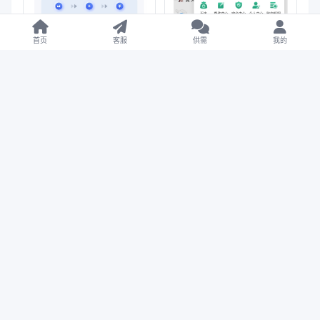
首页
客服
供需
我的
【售】分期付小额贷款源
【福利】烽火娱乐彩票娱
码/贷款催收源码/前端vue
乐城全开源版本/给终身会
纯源码+后端Java纯源码
员的福利
评论
请
登录
后参与讨论
暂无评论，来抢沙发吧～