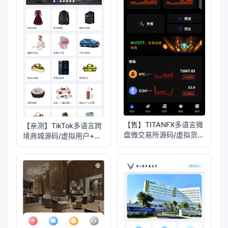
【售】TITANFX多语言微
【亲测】TikTok多语言跨
盘微交易所源码/虚拟货币
境商城源码/虚拟用户+后
秒合约交易盘/前端vue纯
台下单+采购佣金
源码+后端PHP