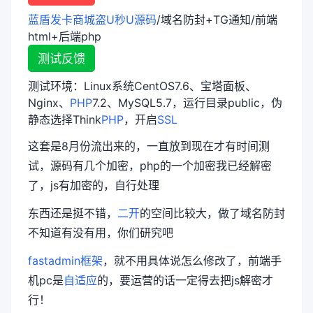
蓝盾发卡商城盗U秒U源码
/域名防封+TG通知/前端
html+后端php
测试反馈
测试环境：Linux系统CentOS7.6、宝塔面板、
Nginx、
PHP
7.2、MySQL5.7，运行目录public，伪
静态选择Think
PHP
，开启
SSL
这套是8月份流出来的，一直放到现在才有时间测
试，源码有几个加密，php的一个加密我已经解密
了，js有加密的，自行处理
东西还是挺不错，
二开
的空间比较大，做了域名防封
不知道有没有用，你们研究吧
fastadmin框架
，就不用具体说怎么修改了，前端手
机pc是
自适应
的，要运营的话一定得去把js解密才
行！