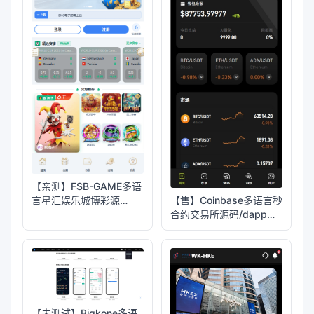
【亲测】FSB-GAME多语
言星汇娱乐城博彩源
【售】Coinbase多语言秒
码/TG机器人+TG小程序
合约交易所源码/dapp登
录+模拟账号+K线插针
+平台币控制+盈亏控制
+ai量化+借贷
【未测试】Bigkone多语