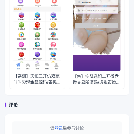
【亲测】天恒二开仿双赢
【售】空降选妃二开微盘
时时彩现金盘源码/番摊玩
微交易所源码/虚拟币微交
法+试玩账号
易投资理财
评论
请
登录
后参与讨论