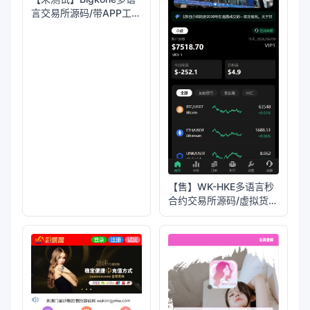
言交易所源码/带APP工程
文件和搭建教程
【售】WK-HKE多语言秒
合约交易所源码/虚拟货币
+贵金属+外汇+盈亏控制
+贷款+余额宝理财
+Azure动态防封