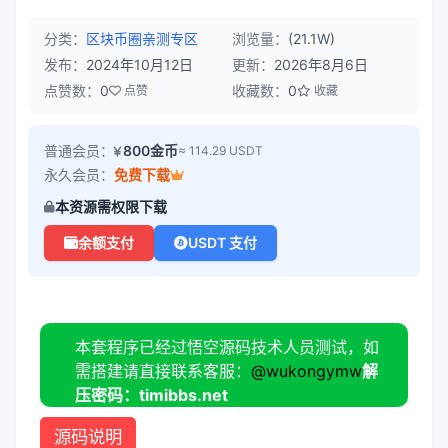
分类：
区块币圈
亲测专区
浏览量：
(21.1W)
发布：
2024年10月12日
更新：
2026年8月6日
点赞数：
0
收藏数：
0
点赞
收藏
普通会员：
800金币
≈ 114.29 USDT
永久会员：
免费下载
本资源需权限下载
余额支付
USDT 支付
本套程序已经过悟空源码技术人员测试，如
需搭建请直接联系客服：
@wukongymw
解
压密码：timibbs.net
源码说明