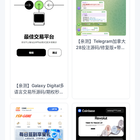
【亲测】Telegram加拿大
28投注源码/修复版+带搭
建教程
【亲测】Galaxy Digital多
语言交易所源码/期权秒合
约+杠杆合约+智能合约投
资理财+NTF+贷款+输赢
控制