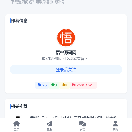
下载遇到问题？可联系客服或反馈
作者信息
悟空源码网
这家伙很懒，什么都没有留下...
登录后关注
625
0
6
12535.9W+
相关推荐
【亲测】Galaxy Digital多语言交易所源码/期权秒合约
+杠杆合约+智能合约投资理财+NTF+贷款+输赢控制
首页
客服
供需
我的